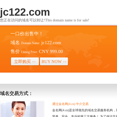
jc122.com
您正在访问的域名可以转让!This domain name is for sale!
一口价出售中！
域名
jc122.com
Domain Name:
售价
CNY 999.00
Listing Price:
立即购买
BUY NOW
>>
>>
域名交易方式：
通过金名网(4.cn) 中介交易
金名网(4.cn)是全球领先的域名交易服务机
简单、安全、专业的第三方服务！ 为了保证交