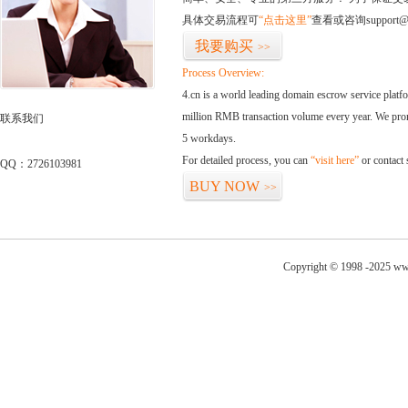
具体交易流程可
“点击这里”
查看或咨询support@
我要购买
>>
Process Overview:
4.cn is a world leading domain escrow service plat
million RMB transaction volume every year. We promi
联系我们
5 workdays.
For detailed process, you can
“visit here”
or contact
QQ：2726103981
BUY NOW
>>
Copyright © 1998 -2025 ww